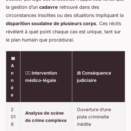
la gestion d’un
cadavre
retrouvé dans des
circonstances insolites ou des situations impliquant la
disparition soudaine de plusieurs corps
. Ces récits
révèlent à quel point chaque cas est unique, tant sur
le plan humain que procédural.
📅
A
n
🧑‍⚕️ Intervention
⚖️ Conséquence
n
médico-légale
judiciaire
é
e
2
Ouverture d’une
Analyse de scène
01
piste criminelle
de crime complexe
9
inédite