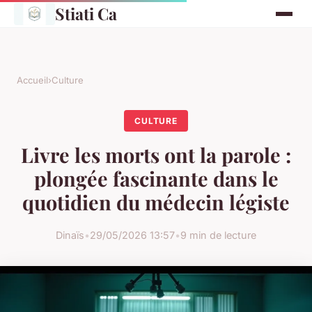
Stiati Ca
Accueil
›
Culture
CULTURE
Livre les morts ont la parole :
plongée fascinante dans le
quotidien du médecin légiste
Dinaïs
•
29/05/2026 13:57
•
9 min de lecture